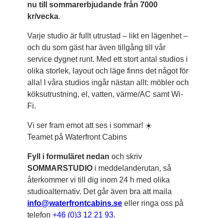
nu till sommarerbjudande från 7000
kr/vecka
.
Varje studio är fullt utrustad – likt en lägenhet –
och du som gäst har även tillgång till vår
service dygnet runt. Med ett stort antal studios i
olika storlek, layout och läge finns det något för
alla! I våra studios ingår nästan allt: möbler och
köksutrustning, el, vatten, värme/AC samt Wi-
Fi.
Vi ser fram emot att ses i sommar! ☀️
Teamet på Waterfront Cabins
Fyll i formuläret nedan
och skriv
SOMMARSTUDIO
i meddelanderutan, så
återkommer vi till dig inom 24 h med olika
studioalternativ. Det går även bra att maila
info@waterfrontcabins.se
eller ringa oss på
telefon
+46 (0)3 12 21 93
.