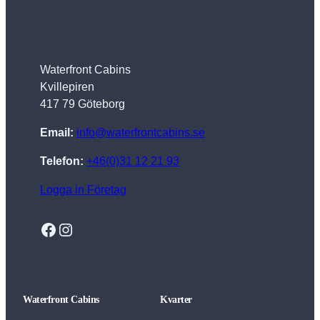
Waterfront Cabins
Kvillepiren
417 79 Göteborg
Email:
info@waterfrontcabins.se
Telefon:
+46(0)31 12 21 93
Logga in Företag
Facebook
Instagram
Waterfront Cabins
Kvarter