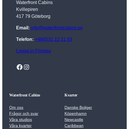
Waterfront Cabins
Kvillepiren
417 79 Göteborg
Email:
info@waterfrontcabins.se
Telefon:
+46(0)31 12 21 93
Logga in Företag
Facebook
Instagram
Waterfront Cabins
Kvarter
Om oss
Danske Boliger
Frågor och svar
Köpenhamn
Våra studios
Newcastle
Våra kvarter
Caribbean