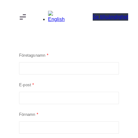
Hoppa
till
Se tillgänglighet
innehåll
Företagsnamn
E-post
Förnamn