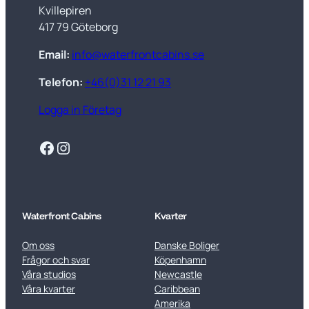
Kvillepiren
417 79 Göteborg
Email:
info@waterfrontcabins.se
Telefon:
+46(0)31 12 21 93
Logga in Företag
Facebook
Instagram
Waterfront Cabins
Kvarter
Om oss
Danske Boliger
Frågor och svar
Köpenhamn
Våra studios
Newcastle
Våra kvarter
Caribbean
Amerika