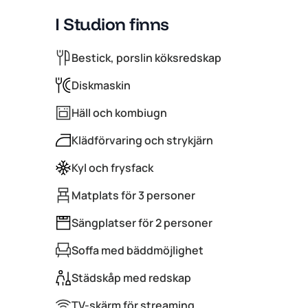
I Studion finns
Bestick, porslin köksredskap
Diskmaskin
Häll och kombiugn
Klädförvaring och strykjärn
Kyl och frysfack
Matplats för 3 personer
Sängplatser för 2 personer
Soffa med bäddmöjlighet
Städskåp med redskap
TV-skärm för streaming