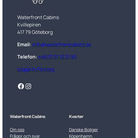
Waterfront Cabins
Kvillepiren
417 79 Göteborg
Email:
info@waterfrontcabins.se
Telefon:
+46(0)31 12 21 93
Logga in Företag
Facebook
Instagram
Waterfront Cabins
Kvarter
Om oss
Danske Boliger
Frågor och svar
Köpenhamn