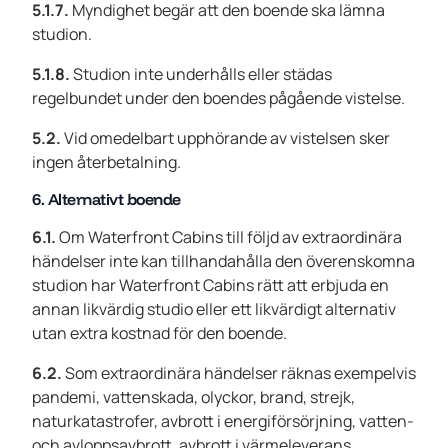
5.1.7.
Myndighet begär att den boende ska lämna
studion.
5.1.8.
Studion inte underhålls eller städas
regelbundet under den boendes pågående vistelse.
5.2.
Vid omedelbart upphörande av vistelsen sker
ingen återbetalning.
6. Alternativt boende
6.1.
Om Waterfront Cabins till följd av extraordinära
händelser inte kan tillhandahålla den överenskomna
studion har Waterfront Cabins rätt att erbjuda en
annan likvärdig studio eller ett likvärdigt alternativ
utan extra kostnad för den boende.
6.2.
Som extraordinära händelser räknas exempelvis
pandemi, vattenskada, olyckor, brand, strejk,
naturkatastrofer, avbrott i energiförsörjning, vatten-
och avloppsavbrott, avbrott i värmeleverans,