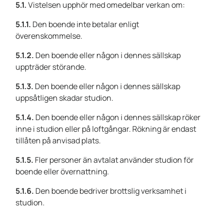
5.1.
Vistelsen upphör med omedelbar verkan om:
5.1.1.
Den boende inte betalar enligt
överenskommelse.
5.1.2.
Den boende eller någon i dennes sällskap
uppträder störande.
5.1.3.
Den boende eller någon i dennes sällskap
uppsåtligen skadar studion.
5.1.4.
Den boende eller någon i dennes sällskap röker
inne i studion eller på loftgångar. Rökning är endast
tillåten på anvisad plats.
5.1.5.
Fler personer än avtalat använder studion för
boende eller övernattning.
5.1.6.
Den boende bedriver brottslig verksamhet i
studion.