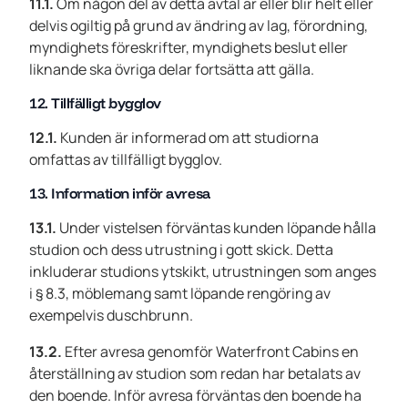
11.1.
Om någon del av detta avtal är eller blir helt eller
delvis ogiltig på grund av ändring av lag, förordning,
myndighets föreskrifter, myndighets beslut eller
liknande ska övriga delar fortsätta att gälla.
12. Tillfälligt bygglov
12.1.
Kunden är informerad om att studiorna
omfattas av tillfälligt bygglov.
13. Information inför avresa
13.1.
Under vistelsen förväntas kunden löpande hålla
studion och dess utrustning i gott skick. Detta
inkluderar studions ytskikt, utrustningen som anges
i § 8.3, möblemang samt löpande rengöring av
exempelvis duschbrunn.
13.2.
Efter avresa genomför Waterfront Cabins en
återställning av studion som redan har betalats av
den boende. Inför avresa förväntas den boende ha